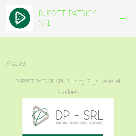
Skip
DUPRET PATRICK
to
SRL
content
Accueil
DUPRET PATRICK SRL Building, Tuyauteries et
Soudures.