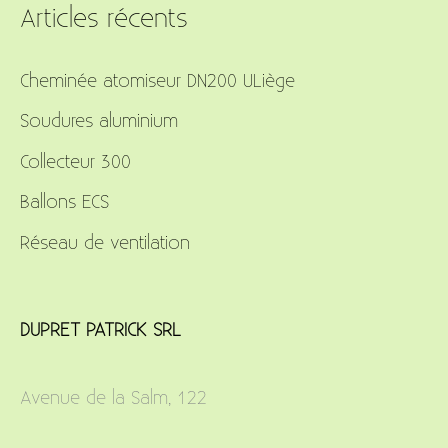
r
Articles récents
c
Cheminée atomiseur DN200 ULiège
h
f
Soudures aluminium
o
Collecteur 300
r
Ballons ECS
:
Réseau de ventilation
DUPRET PATRICK SRL
Avenue de la Salm, 122