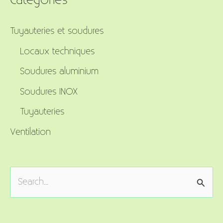
Catégories
Tuyauteries et soudures
Locaux techniques
Soudures aluminium
Soudures INOX
Tuyauteries
Ventilation
S
e
a