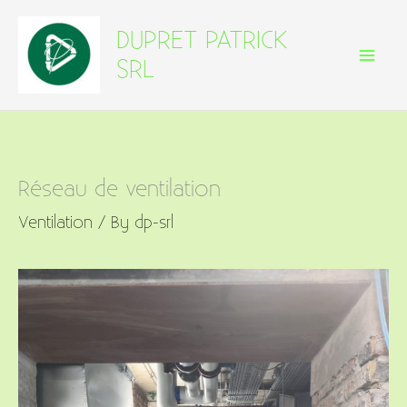
Skip
DUPRET PATRICK
to
SRL
content
Réseau de ventilation
Ventilation
/ By
dp-srl