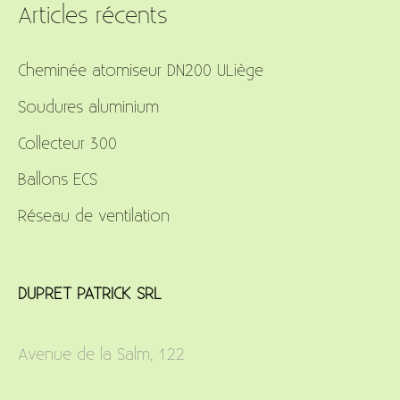
r
Articles récents
c
Cheminée atomiseur DN200 ULiège
h
f
Soudures aluminium
o
Collecteur 300
r
Ballons ECS
:
Réseau de ventilation
DUPRET PATRICK SRL
Avenue de la Salm, 122