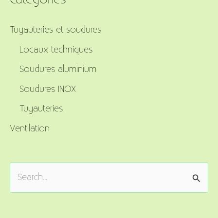
Tuyauteries et soudures
Locaux techniques
Soudures aluminium
Soudures INOX
Tuyauteries
Ventilation
S
e
a