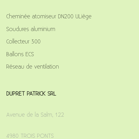
c
Cheminée atomiseur DN200 ULiège
h
f
Soudures aluminium
o
Collecteur 300
r
Ballons ECS
:
Réseau de ventilation
DUPRET PATRICK SRL
Avenue de la Salm, 122
4980 TROIS PONTS