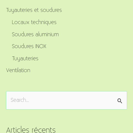
Tuyauteries et soudures
Locaux techniques
Soudures aluminium
Soudures INOX
Tuyauteries
Ventilation
S
e
a
r
Articles récents